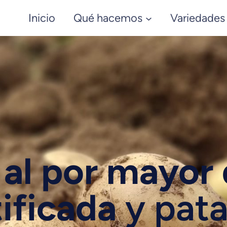
Inicio
Qué hacemos
Variedades
 al por mayor
ificada
y pata